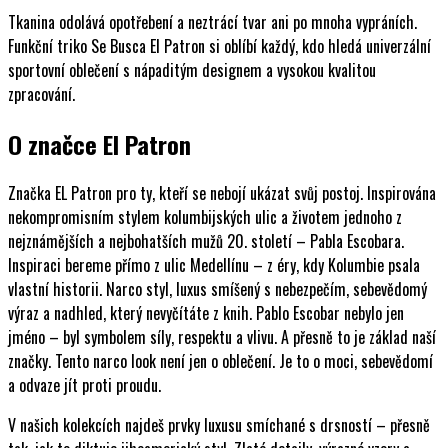
Tkanina odolává opotřebení a neztrácí tvar ani po mnoha vypráních.
Funkční triko Se Busca El Patron si oblíbí každý, kdo hledá univerzální
sportovní oblečení s nápaditým designem a vysokou kvalitou
zpracování.
O značce El Patron
Značka EL Patron pro ty, kteří se nebojí ukázat svůj postoj. Inspirována
nekompromisním stylem kolumbijských ulic a životem jednoho z
nejznámějších a nejbohatších mužů 20. století – Pabla Escobara.
Inspiraci bereme přímo z ulic Medellínu – z éry, kdy Kolumbie psala
vlastní historii. Narco styl, luxus smíšený s nebezpečím, sebevědomý
výraz a nadhled, který nevyčítáte z knih. Pablo Escobar nebylo jen
jméno – byl symbolem síly, respektu a vlivu. A přesně to je základ naší
značky. Tento narco look není jen o oblečení. Je to o moci, sebevědomí
a odvaze jít proti proudu.
V našich kolekcích najdeš prvky luxusu smíchané s drsností – přesně