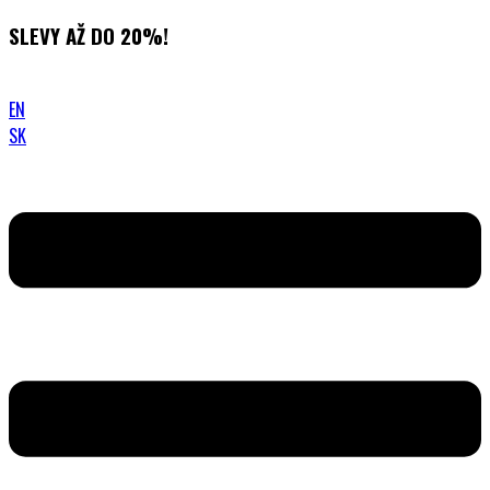
Přejít
SLEVY AŽ DO 20%!
k
obsahu
EN
SK