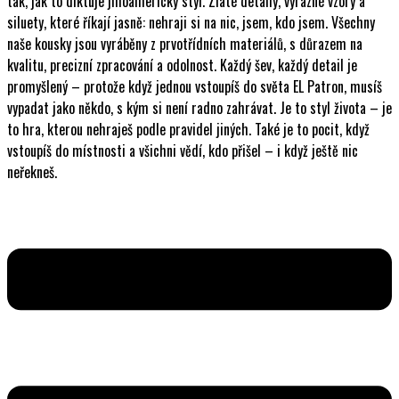
tak, jak to diktuje jihoamerický styl. Zlaté detaily, výrazné vzory a
siluety, které říkají jasně: nehraji si na nic, jsem, kdo jsem. Všechny
naše kousky jsou vyráběny z prvotřídních materiálů, s důrazem na
kvalitu, precizní zpracování a odolnost. Každý šev, každý detail je
promyšlený – protože když jednou vstoupíš do světa EL Patron, musíš
vypadat jako někdo, s kým si není radno zahrávat. Je to styl života – je
to hra, kterou nehraješ podle pravidel jiných. Také je to pocit, když
vstoupíš do místnosti a všichni vědí, kdo přišel – i když ještě nic
neřekneš.