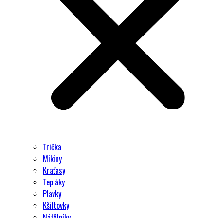
Trička
Mikiny
Kraťasy
Tepláky
Plavky
Kšiltovky
Nátělníky