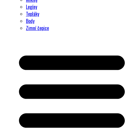
Legíny
Tepláky
Body
Zimní čepice