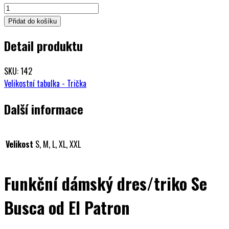
Funkční
dámský
Přidat do košíku
dres/tričko
Detail produktu
El
Patron
SE
SKU: 142
BUSCA
Velikostní tabulka - Trička
množství
Další informace
Velikost
S, M, L, XL, XXL
Funkční dámský dres/triko Se
Busca od El Patron