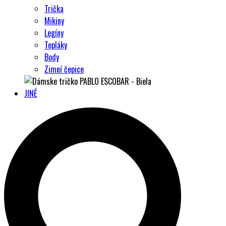
Trička
Mikiny
Legíny
Tepláky
Body
Zimní čepice
JINÉ