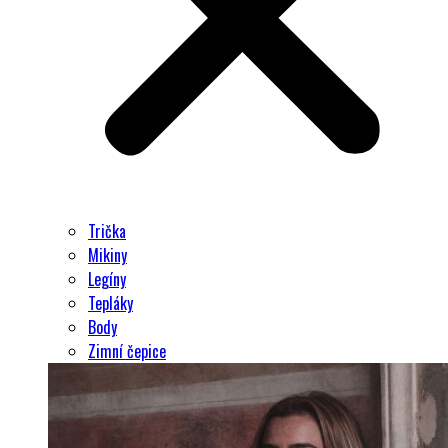
Trička
Mikiny
Legíny
Tepláky
Body
Zimní čepice