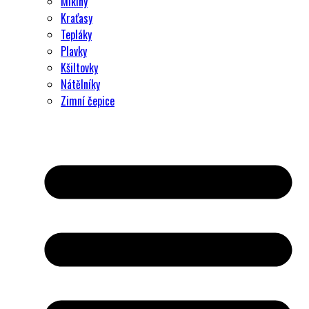
Mikiny
Kraťasy
Tepláky
Plavky
Kšiltovky
Nátělníky
Zimní čepice