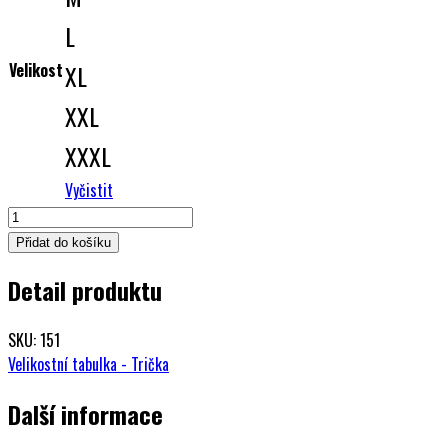
L
Velikost
XL
XXL
XXXL
Vyčistit
Pánská
mikina
Přidat do košíku
EL
Detail produktu
PATRON
COLOMBIA
černá
SKU: 151
množství
Velikostní tabulka - Trička
Další informace