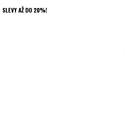
Přejít
SLEVY AŽ DO 20%!
k
obsahu