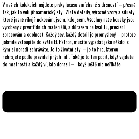
V našich kolekcích najdete prvky luxusu smíchané s drsností – přesně
tak, jak to velí jihoamerický styl. Zlaté detaily, výrazné vzory a siluety,
které jasně říkají: nekecám, jsem, kdo jsem. Všechny naše kousky jsou
vyrobeny z prvotřídních materiálů, s důrazem na kvalitu, precizní
zpracování a odolnost. Každý šev, každý detail je promyšlený – protože
jakmile vstoupíte do světa EL Patron, musíte vypadat jako někdo, s
kým si neradi zahráváte. Je to životní styl – je to hra, kterou
nehrajete podle pravidel jiných lidí. Také je to ten pocit, když vejdete
do místnosti a každý ví, kdo dorazil – i když ještě nic neříkáte.