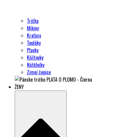
Trička
Mikiny
Kraťasy
Tepláky
Plavky
Kšiltovky
Nátělníky
Zimní čepice
ŽENY