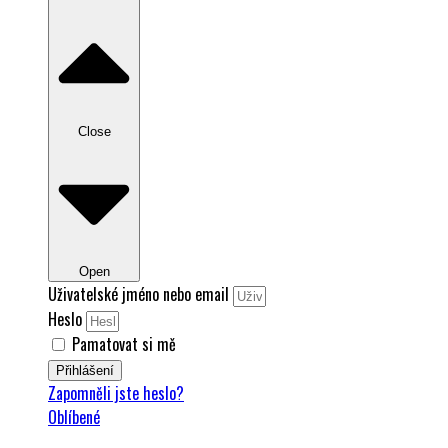
Close
Open
Uživatelské jméno nebo email
Heslo
Pamatovat si mě
Přihlášení
Zapomněli jste heslo?
Oblíbené