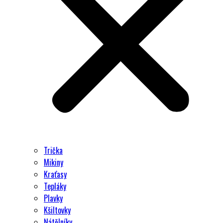
Trička
Mikiny
Kraťasy
Tepláky
Plavky
Kšiltovky
Nátělníky