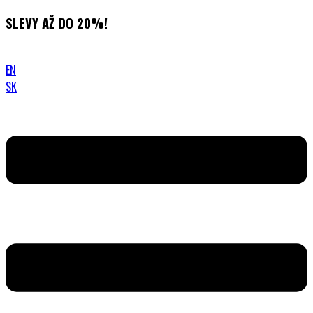
Přejít
SLEVY AŽ DO 20%!
k
obsahu
EN
SK