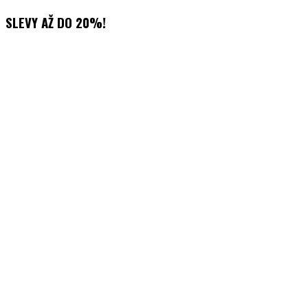
Přejít
SLEVY AŽ DO 20%!
k
obsahu