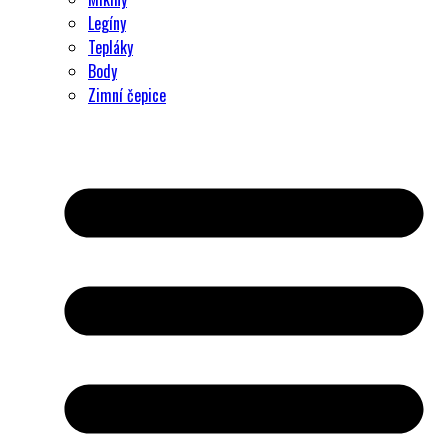
Legíny
Tepláky
Body
Zimní čepice