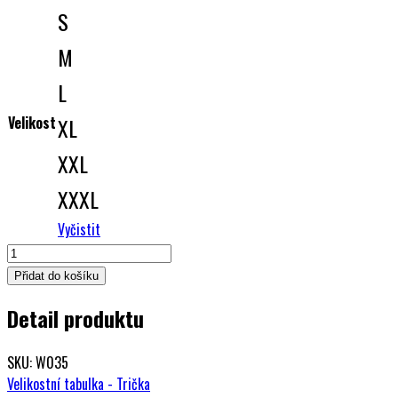
S
M
L
Velikost
XL
XXL
XXXL
Vyčistit
Dámské
triko
Přidat do košíku
60
Detail produktu
MILLIONS
PER
DAY
SKU: W035
-
Velikostní tabulka - Trička