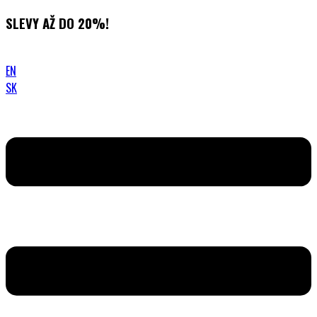
Přejít
SLEVY AŽ DO 20%!
k
obsahu
EN
SK