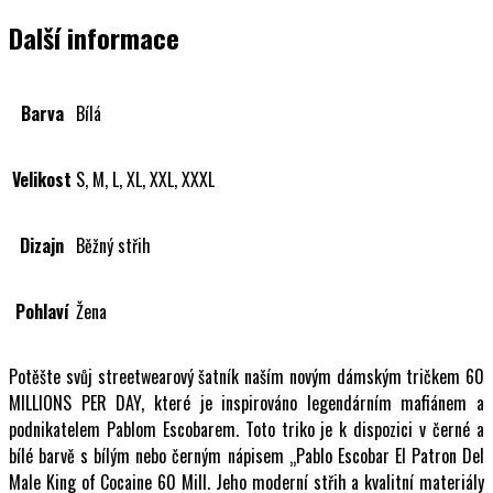
Bílá
množství
Další informace
Barva
Bílá
Velikost
S, M, L, XL, XXL, XXXL
Dizajn
Běžný střih
Pohlaví
Žena
Potěšte svůj streetwearový šatník naším novým dámským tričkem 60
MILLIONS PER DAY, které je inspirováno legendárním mafiánem a
podnikatelem Pablom Escobarem. Toto triko je k dispozici v černé a
bílé barvě s bílým nebo černým nápisem „Pablo Escobar El Patron Del
Male King of Cocaine 60 Mill. Jeho moderní střih a kvalitní materiály