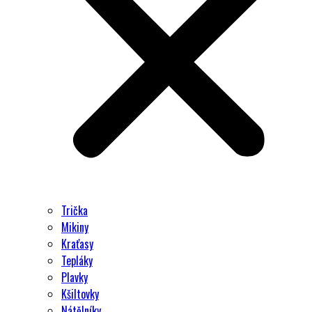
Trička
Mikiny
Kraťasy
Tepláky
Plavky
Kšiltovky
Nátělníky