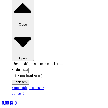
Close
Open
Uživatelské jméno nebo email
Heslo
Pamatovat si mě
Přihlášení
Zapomněli jste heslo?
Oblíbené
0,00
Kč
0