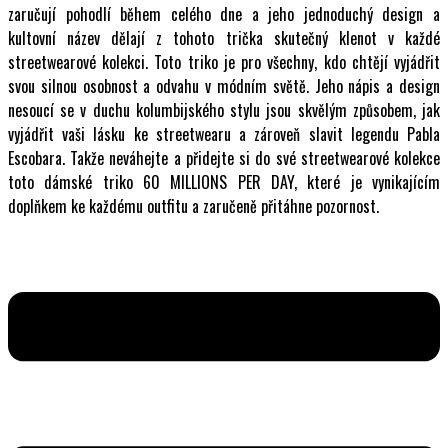
zaručují pohodlí během celého dne a jeho jednoduchý design a
kultovní název dělají z tohoto trička skutečný klenot v každé
streetwearové kolekci. Toto triko je pro všechny, kdo chtějí vyjádřit
svou silnou osobnost a odvahu v módním světě. Jeho nápis a design
nesoucí se v duchu kolumbijského stylu jsou skvělým způsobem, jak
vyjádřit vaši lásku ke streetwearu a zároveň slavit legendu Pabla
Escobara. Takže neváhejte a přidejte si do své streetwearové kolekce
toto dámské triko 60 MILLIONS PER DAY, které je vynikajícím
doplňkem ke každému outfitu a zaručeně přitáhne pozornost.