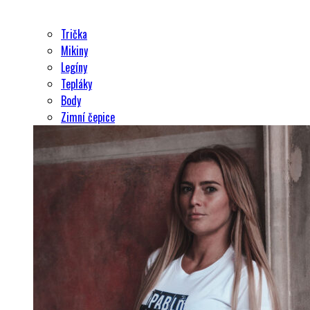
Trička
Mikiny
Legíny
Tepláky
Body
Zimní čepice