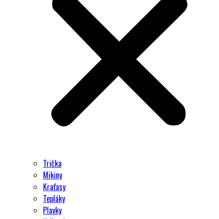
Trička
Mikiny
Kraťasy
Tepláky
Plavky