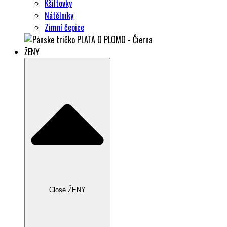
Kšiltovky
Nátělníky
Zimní čepice
ŽENY
Close ŽENY