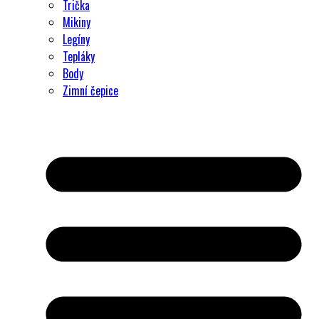
Trička
Mikiny
Legíny
Tepláky
Body
Zimní čepice